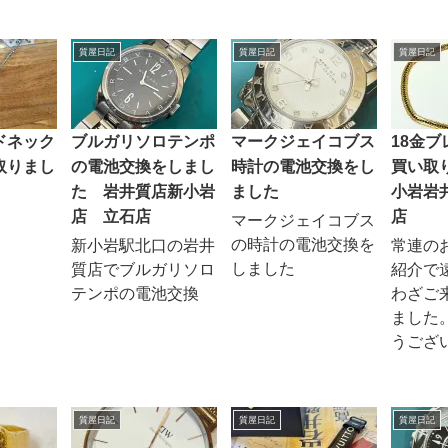
質屋日記
質屋日記
質屋日記
ドネック
ブルガリソロテンポ
マークジェイコブス
18金
取りまし
の電池交換をしまし
時計の電池交換をし
買い取
た 岩井質店新小岩
ました
小岩岩
店 立石店
店
マークジェイコブス
の時計の電池交換を
新小岩駅北口の岩井
常連の
しました
質店でブルガリソロ
紹介で
テンポの電池交換
わざご
ました
うござい
質屋日記
質屋日記
質屋日記