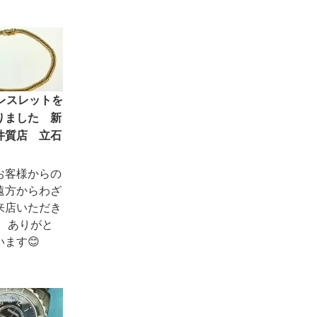
ブレスレットを
りました 新
井質店 立石
お客様からの
遠方からわざ
来店いただき
。 ありがと
ます😊