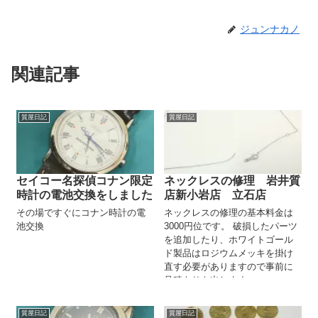
ジュンナカノ
関連記事
質屋日記
質屋日記
セイコー名探偵コナン限定
ネックレスの修理 岩井質
時計の電池交換をしました
店新小岩店 立石店
その場ですぐにコナン時計の電
ネックレスの修理の基本料金は
池交換
3000円位です。 破損したパーツ
を追加したり、ホワイトゴール
ド製品はロジウムメッキを掛け
直す必要がありますので事前に
見積もりを出します。
質屋日記
質屋日記