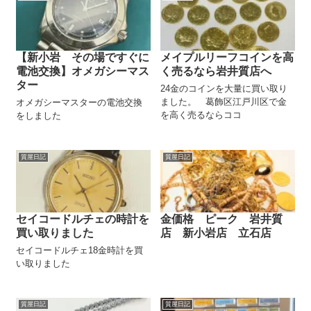
【新小岩 その場ですぐに
メイプルリーフコインを高
電池交換】オメガシーマス
く売るなら岩井質店へ
ター
24金のコインを大量に買い取り
ました。 葛飾区江戸川区で金
オメガシーマスターの電池交換
を高く売るならココ
をしました
質屋日記
質屋日記
セイコードルチェの時計を
金価格 ピーク 岩井質
買い取りました
店 新小岩店 立石店
セイコードルチェ18金時計を買
い取りました
質屋日記
質屋日記