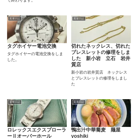
で終わります。
質屋日記
質屋日記
タグホイヤー電池交換
切れたネックレス、切れた
ブレスレットの修理をしま
タグホイヤーの電池交換をしま
した 新小岩 立石 岩井
した。
質店
新小岩の岩井質店 ネックレス
とブレスレットの修理をしまし
た
質屋日記
質屋日記
ロレックスエクスプローラ
鴨出汁中華蕎麦 麺屋
ーⅡオーバーホール
yoshiki