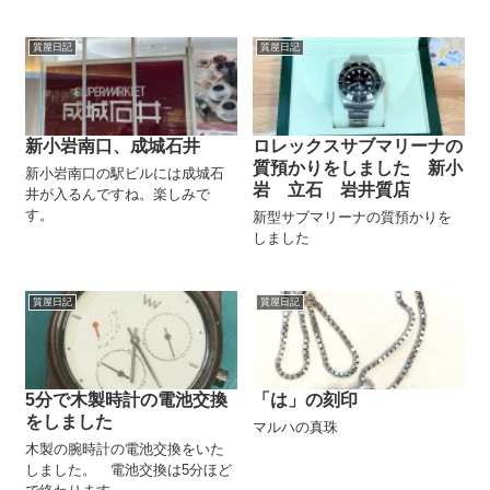
質屋日記
質屋日記
新小岩南口、成城石井
ロレックスサブマリーナの
質預かりをしました 新小
新小岩南口の駅ビルには成城石
岩 立石 岩井質店
井が入るんですね。楽しみで
す。
新型サブマリーナの質預かりを
しました
質屋日記
質屋日記
5分で木製時計の電池交換
「は」の刻印
をしました
マルハの真珠
木製の腕時計の電池交換をいた
しました。 電池交換は5分ほど