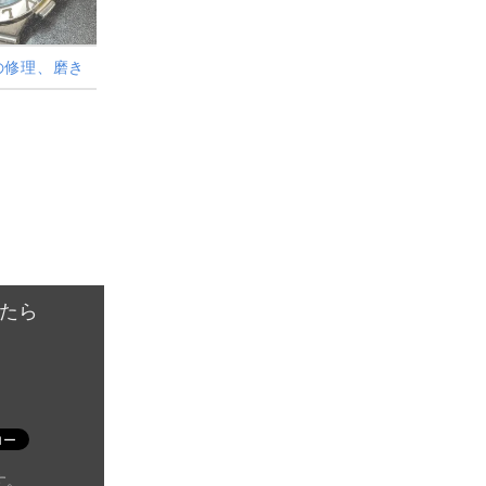
の修理、磨き
たら
す。