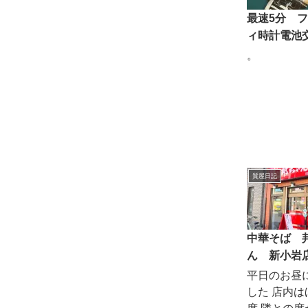
最速5分 
ィ時計電池
。
質屋日記
中華そば 
ん 新小岩
平日のお昼
した 店内は