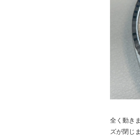
全く動き
ズが閉じ