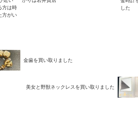
が近い
かりは岩井質店
金時計
る方は時
した
た方がい
ません。
りたてチ
」をアピ
板があり
めで...
金歯を買い取りました
美女と野獣ネックレスを買い取りました