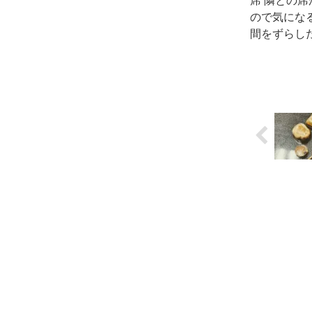
席 隣との席
ので気にな
間をずらし
いかもしれ
店外に「切
ャーシュー
ールする看
ます。 切り貯