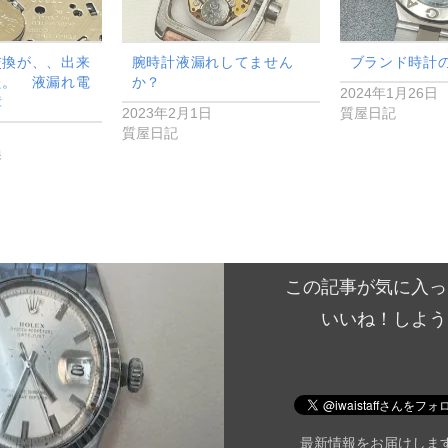
交換が、、出来
腕時計液漏れしてません
ブランド時計
た。 液漏れ電
か？
2024年1月26日
障
2023年2月1日
質屋日記
日
質屋日記
換
この記事が気に入っ
いいね！しよう
最新情報をお届けしま