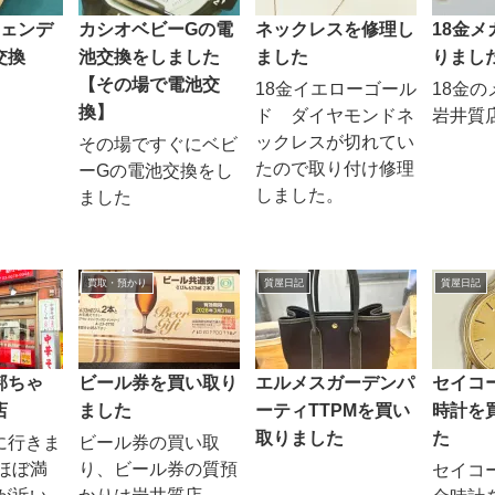
フェンデ
カシオベビーGの電
ネックレスを修理し
18金
交換
池交換をしました
ました
りまし
【その場で電池交
18金イエローゴール
18金
換】
ド ダイヤモンドネ
岩井質
ックレスが切れてい
その場ですぐにベビ
たので取り付け修理
ーGの電池交換をし
しました。
ました
買取・預かり
質屋日記
質屋日記
邦ちゃ
ビール券を買い取り
エルメスガーデンパ
セイコ
店
ました
ーティTTPMを買い
時計を
取りました
た
に行きま
ビール券の買い取
ほぼ満
り、ビール券の質預
セイコ