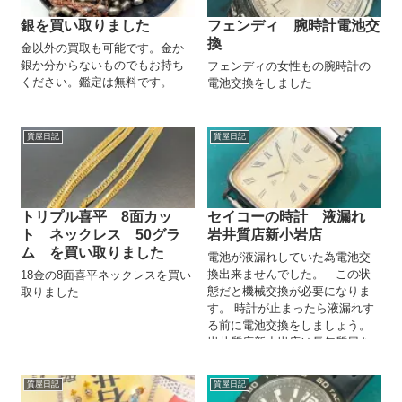
銀を買い取りました
フェンディ 腕時計電池交
換
金以外の買取も可能です。金か
銀か分からないものでもお持ち
フェンディの女性もの腕時計の
ください。鑑定は無料です。
電池交換をしました
質屋日記
質屋日記
トリプル喜平 8面カッ
セイコーの時計 液漏れ
ト ネックレス 50グラ
岩井質店新小岩店
ム を買い取りました
電池が液漏れしていた為電池交
換出来ませんでした。 この状
18金の8面喜平ネックレスを買い
態だと機械交換が必要になりま
取りました
す。 時計が止まったら液漏れす
る前に電池交換をしましょう。
岩井質店新小岩店は長年質屋を
営業するなかで培った技術や知
識、コネク...
質屋日記
質屋日記