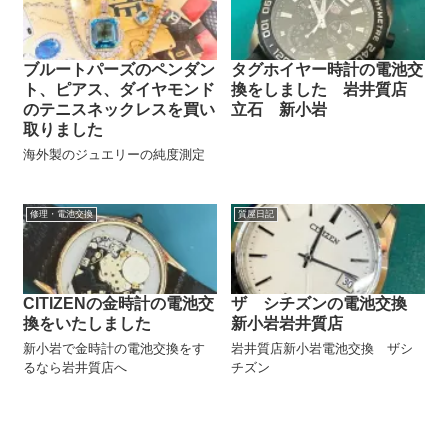
ブルートパーズのペンダン
タグホイヤー時計の電池交
ト、ピアス、ダイヤモンド
換をしました 岩井質店
のテニスネックレスを買い
立石 新小岩
取りました
海外製のジュエリーの純度測定
修理・電池交換
質屋日記
CITIZENの金時計の電池交
ザ シチズンの電池交換
換をいたしました
新小岩岩井質店
新小岩で金時計の電池交換をす
岩井質店新小岩電池交換 ザシ
るなら岩井質店へ
チズン