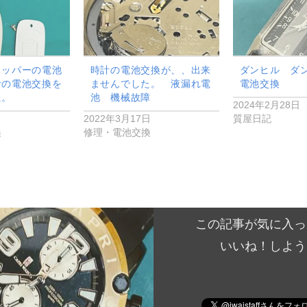
リッパーの電池
時計の電池交換が、、出来
ダンヒル ダ
計の電池交換を
ませんでした。 液漏れ電
電池交換
た。
池 機械故障
2024年2月28日
2022年3月17日
質屋日記
換
修理・電池交換
この記事が気に入っ
いいね！しよう