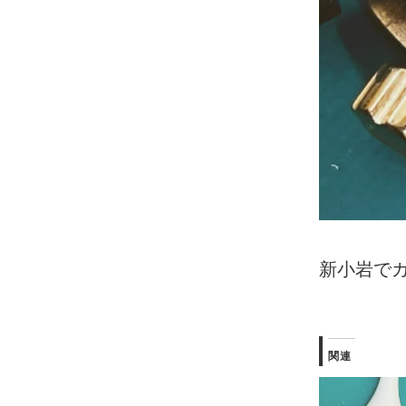
新小岩で
関連