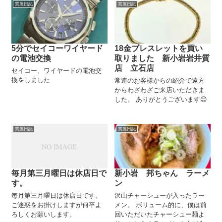
質屋日記
質屋日記
5分でセイコーワイヤード
18金ブレスレットを買い
の電池交換
取りました 新小岩岩井質
店 立石店
セイコー、ワイヤードの電池交
換をしました
常連のお客様からの紹介で遠方
からわざわざご来店いただきま
した。 ありがとうございます😊
質屋日記
質屋日記
毎月第三月曜日は休店日で
新小岩 邦ちゃん ラーメ
す。
ン
毎月第三月曜日は休店日です。
沢山チャーシューが入ったラー
ご迷惑をお掛けしますが何卒よ
メン。 ボリューム的に、僕は前
ろしくお願いします。
回いただいたチャーシュー麺よ