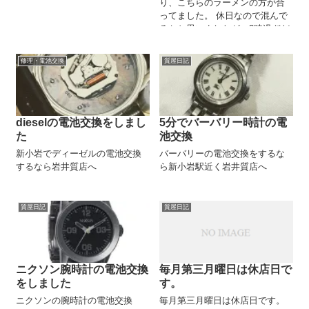
り、こちらのラーメンの方が合
ってました。 休日なので混んで
るかと思いましたが、3時過ぎだ
ったのでゆったり座れました😄
修理・電池交換
質屋日記
dieselの電池交換をしまし
5分でバーバリー時計の電
た
池交換
新小岩でディーゼルの電池交換
バーバリーの電池交換をするな
するなら岩井質店へ
ら新小岩駅近く岩井質店へ
質屋日記
質屋日記
ニクソン腕時計の電池交換
毎月第三月曜日は休店日で
をしました
す。
ニクソンの腕時計の電池交換
毎月第三月曜日は休店日です。