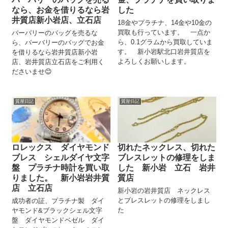
なら、お金を借りるなら岩
した
井質店新小岩店、立石店
18金やプラチナ、14金や10金の
買取も行っています。 一点か
バーバリーのバッグを売るな
ら、0.1グラムから買取していま
ら、バーバリーのバッグでお金
す。 新小岩駅北口岩井質店を
を借りるなら岩井質店新小岩
よろしくお願いします。
店、岩井質店立石店をご利用く
ださいませ😊
質屋日記
質屋日記
ロレックス ダイヤモンド
切れたネックレス、切れた
ブレス シェルダイヤ文字
ブレスレットの修理をしま
盤 プラチナ時計を買い取
した 新小岩 立石 岩井
りました。 新小岩岩井質
質店
店 立石店
新小岩の岩井質店 ネックレス
とブレスレットの修理をしまし
成功者の証、プラチナ製 ダイ
た
ヤモンド&ブラックシェル文字
盤 ダイヤモンドベゼル ダイ