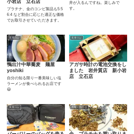
小岩店 立石店
井が入るんですね。楽しみで
す。
プラチナ、金のコンビ製品も5:5
6:4 など割合に応じた適正な価格
でお取引させていただきます。
質屋日記
質屋日記
鴨出汁中華蕎麦 麺屋
アガサ時計の電池交換をし
yoshiki
ました 岩井質店 新小岩
店 立石店
自分の知る限り一番美味しい塩
ラーメンが食べられるお店です
😃
質屋日記
買取・預かり
バーバリーのバッグを売る
金、プラチナを買い取りま