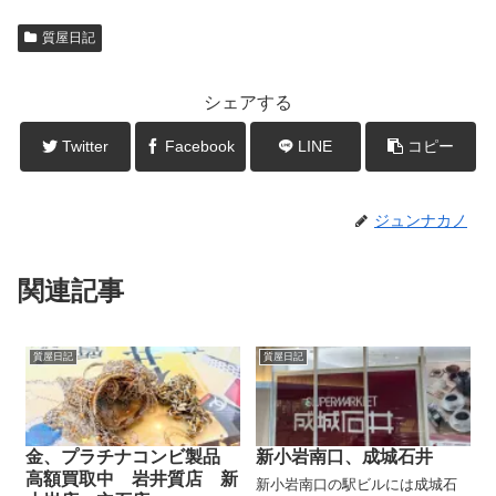
質屋日記
シェアする
Twitter
Facebook
LINE
コピー
ジュンナカノ
関連記事
質屋日記
質屋日記
金、プラチナコンビ製品
新小岩南口、成城石井
高額買取中 岩井質店 新
新小岩南口の駅ビルには成城石