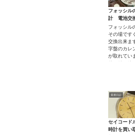
フォッシル
計 電池交
フォッシル
その場です
交換出来ます
字盤のカレ
が取れてい
他の針に絡
の原因にな
で、取り付
か、いっそ
た方がいい
質屋日記
う。 針の取
は3,000〜5..
セイコード
時計を買い