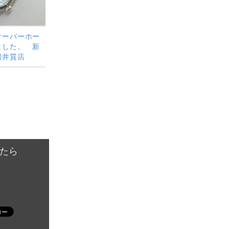
オーバーホー
ました。 新
岩井質店
たら