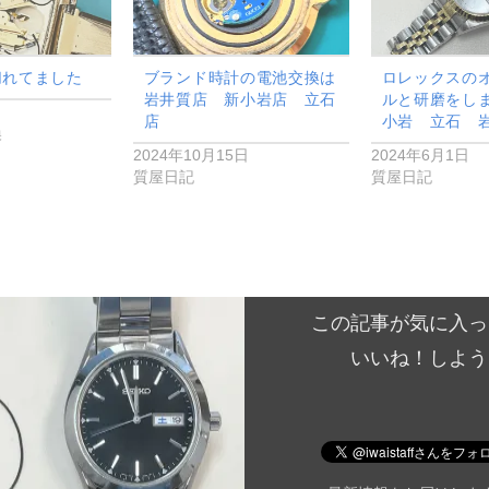
切れてました
ブランド時計の電池交換は
ロレックスの
岩井質店 新小岩店 立石
ルと研磨をし
日
店
小岩 立石 
換
2024年10月15日
2024年6月1日
質屋日記
質屋日記
この記事が気に入っ
いいね！しよう