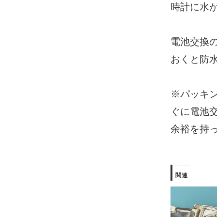
時計に水
電池交換
おくと防
※パッキ
ぐに電池
余裕を持
関連