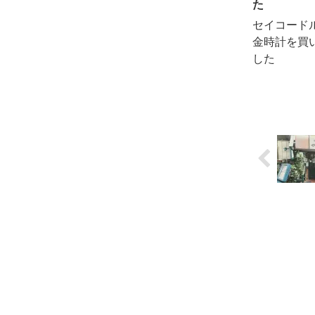
た
セイコードル
金時計を買
した