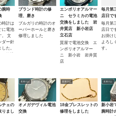
の腕時
ブランド時計の修
エンポリオアルマー
毎月第
換
理、磨き
ニ セラミカの電池
店日で
交換をしました 岩
の時計は
ブルガリの時計のオ
毎月第
井質店 新小岩店
ぐに電池
ーバーホールと磨き
店日で
立石店
。 文
修理しました
お掛け
ンダー針
よろし
質屋で電池交換 エ
ました。
す。
ンポリオアルマー
むと故障
ニ 新小岩 岩井質
りますの
店
け直す
針を取っ
でしょ
質屋日記
質屋日記
質屋日記
り付け
.
ルチェの
オメガデヴィル電池
18金ブレスレットの
新小岩
取りまし
交換
修理をしました
腕時計