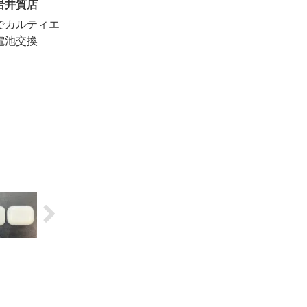
岩井質店
でカルティエ
電池交換