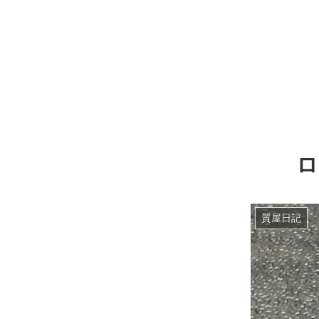
ロ
質屋日記