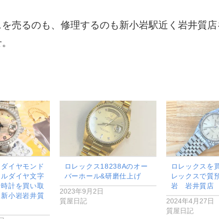
スを売るのも、修理するのも新小岩駅近く岩井質店
せ。
 ダイヤモンド
ロレックス18238Aのオー
ロレックスを
ェルダイヤ文字
バーホール&研磨仕上げ
レックスで質
ナ時計を買い取
岩 岩井質店
2023年9月2日
 新小岩岩井質
質屋日記
2024年4月27日
質屋日記