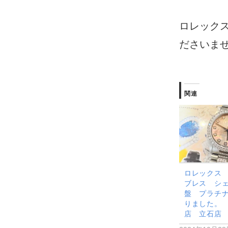
ロレック
ださいま
関連
ロレックス
ブレス シ
盤 プラチ
りました。
店 立石店