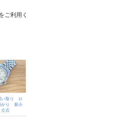
をご利用く
買い取り ロ
預かり 新小
 立石