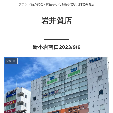
ブランド品の買取・質預かりなら新小岩駅北口岩井質店
岩井質店
新小岩南口2023/9/6
質屋日記