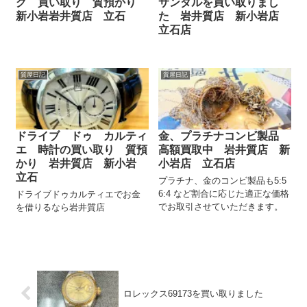
グ 買い取り 質預かり
サンダルを買い取りまし
新小岩岩井質店 立石
た 岩井質店 新小岩店
立石店
質屋日記
質屋日記
ドライブ ドゥ カルティ
金、プラチナコンビ製品
エ 時計の買い取り 質預
高額買取中 岩井質店 新
かり 岩井質店 新小岩
小岩店 立石店
立石
プラチナ、金のコンビ製品も5:5
6:4 など割合に応じた適正な価格
ドライブドゥカルティエでお金
でお取引させていただきます。
を借りるなら岩井質店
ロレックス69173を買い取りました