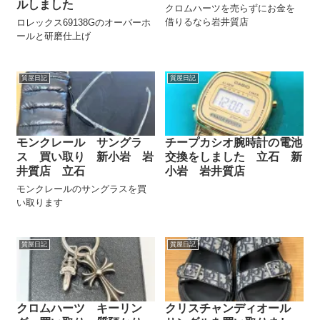
ルしました
クロムハーツを売らずにお金を
借りるなら岩井質店
ロレックス69138Gのオーバーホ
ールと研磨仕上げ
質屋日記
質屋日記
モンクレール サングラ
チープカシオ腕時計の電池
ス 買い取り 新小岩 岩
交換をしました 立石 新
井質店 立石
小岩 岩井質店
モンクレールのサングラスを買
い取ります
質屋日記
質屋日記
クロムハーツ キーリン
クリスチャンディオール