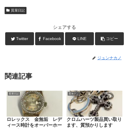
質屋日記
シェアする
Twitter
Facebook
LINE
コピー
ジュンナカノ
関連記事
質屋日記
質屋日記
ロレックス 金無垢 レデ
クロムハーツ製品買い取り
ィース時計をオーバーホー
ます、質預かりします