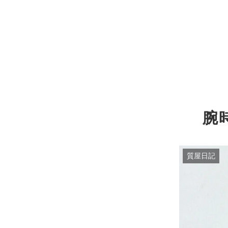
腕
質屋日記