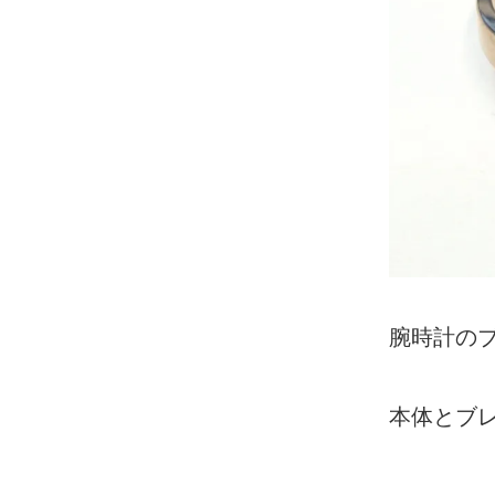
腕時計の
本体とブ