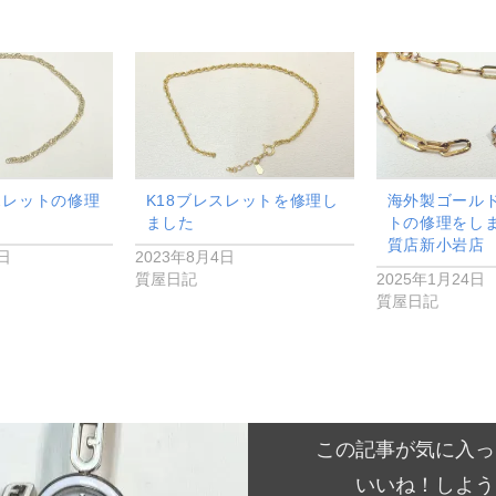
スレットの修理
K18ブレスレットを修理し
海外製ゴール
ました
トの修理をし
質店新小岩店
6日
2023年8月4日
質屋日記
2025年1月24日
質屋日記
この記事が気に入っ
いいね！しよう