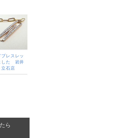
ドブレスレッ
ました 岩井
 立石店
たら