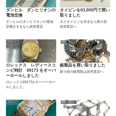
ダンヒル ダンヒリオンの
タイピンを63,000円で買い
電池交換
取りました
ダンヒルのダンヒリオンの電池
ネクタイピンを売るなら新小岩
交換をするなら岩井質店
岩井質店へ
質屋日記
買取・預かり
ロレックス レディースコ
銀製品を買い取りました
ンビ時計 69173 をオーバ
新小岩の銀買取は岩井質店へ
ーホールしました
ロレックス69173をオーバーホー
ルしました。
質屋日記
買取・預かり