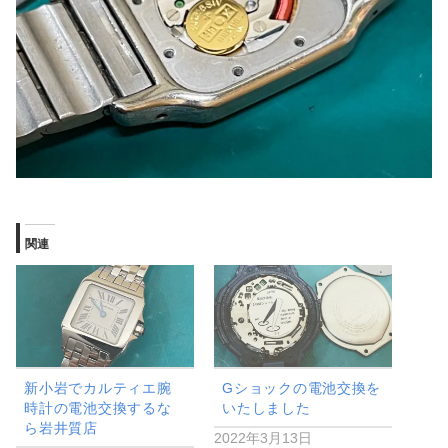
関連
新小岩でカルティエ腕
Gショックの電池交換を
時計の電池交換するな
いたしました
ら岩井質店
2022年3月13日