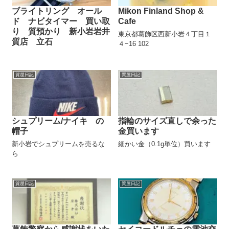
ブライトリング オール
Mikon Finland Shop &
ド ナビタイマー 買い取
Cafe
り 質預かり 新小岩岩井
東京都葛飾区西新小岩４丁目１
質店 立石
４−16 102
質屋日記
質屋日記
シュプリーム/ナイキ の
指輪のサイズ直しで余った
帽子
金買います
新小岩でシュプリームを売るな
細かい金（0.1g単位）買います
ら
質屋日記
質屋日記