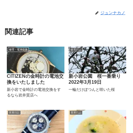
ジュンナカノ
関連記事
修理・電池交換
質屋日記
CITIZENの金時計の電池交
新小岩公園 桜一番乗り
換をいたしました
2022年3月19日
新小岩で金時計の電池交換をす
一輪だけぽつんと咲いた桜
るなら岩井質店へ
質屋日記
質屋日記