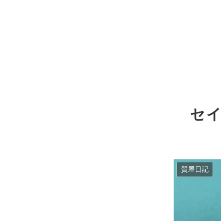
セ
質屋日記