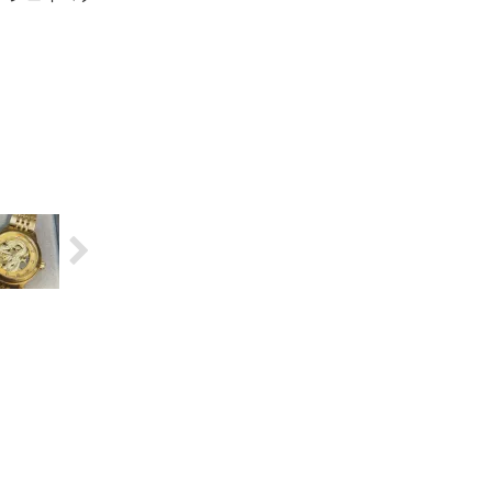
在はマークジ
ブスに統合）
計の電池交換
した。 お時
分ほどです