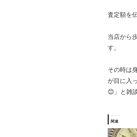
査定額を
当店から歩
す。
その時は
が目に入
😊」と雑
関連