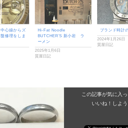
 中心線からズ
Hi-Fat Noodle
ブランド時計
字盤修理をしま
BUTCHER’S 新小岩 ラ
2024年1月26日
ーメン
質屋日記
日
2025年1月6日
質屋日記
この記事が気に入っ
いいね！しよう