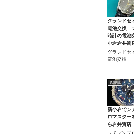
グランドセ
電池交換 
時計の電池
小岩岩井質
グランドセ
電池交換
質屋日記
新小岩でシ
ロマスター
ら岩井質店
シチズンプ