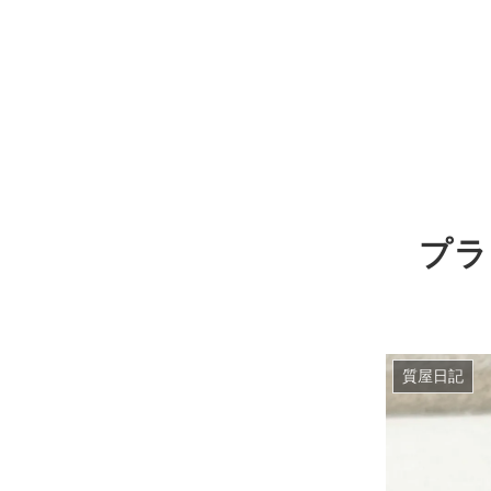
プラ
質屋日記