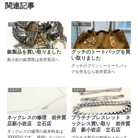
関連記事
買取・預かり
買取・預かり
銀製品を買い取りました
グッチのトートバッグを買
い取りました
新小岩の銀買取は岩井質店へ
グッチのプリンシートートバッ
グを売るなら岩井質店へ
質屋日記
質屋日記
ネックレスの修理 岩井質
プラチナブレスレット ネ
店新小岩店 立石店
ックレス買い取り 岩井質
店 新小岩店 立石店
ネックレスの修理の基本料金は
3000円位です。 破損したパーツ
プラチナ製品の相場が上がって