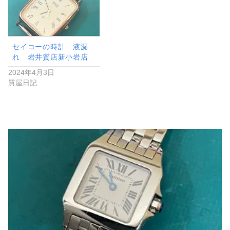
セイコーの時計 液漏
れ 岩井質店新小岩店
2024年4月3日
質屋日記