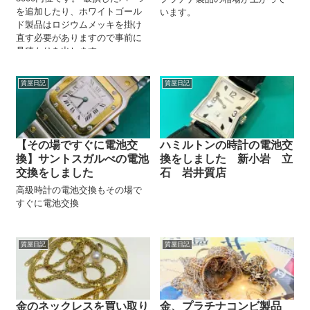
を追加したり、ホワイトゴール
います。
ド製品はロジウムメッキを掛け
直す必要がありますので事前に
見積もりを出します。
質屋日記
質屋日記
【その場ですぐに電池交
ハミルトンの時計の電池交
換】サントスガルべの電池
換をしました 新小岩 立
交換をしました
石 岩井質店
高級時計の電池交換もその場で
すぐに電池交換
質屋日記
質屋日記
金のネックレスを買い取り
金、プラチナコンビ製品