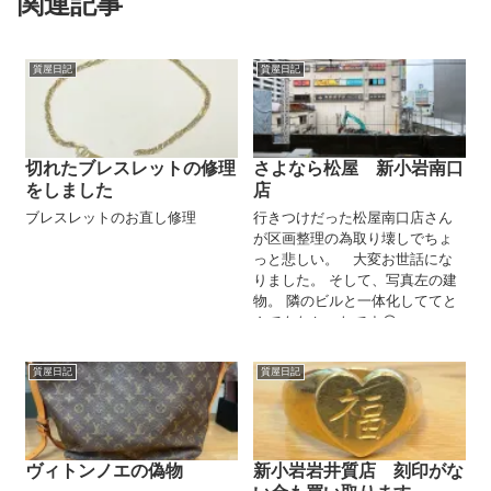
関連記事
質屋日記
質屋日記
切れたブレスレットの修理
さよなら松屋 新小岩南口
をしました
店
ブレスレットのお直し修理
行きつけだった松屋南口店さん
が区画整理の為取り壊しでちょ
っと悲しい。 大変お世話にな
りました。 そして、写真左の建
物。 隣のビルと一体化しててと
んでもなかったです😂
質屋日記
質屋日記
ヴィトンノエの偽物
新小岩岩井質店 刻印がな