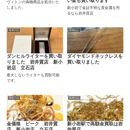
い金も買い取ります
ヴィトンの偽物商品を処分いた
しました。
新小岩で金証不明な貴金属を売
るなら岩井質店
質屋日記
質屋日記
ダンヒルライターを買い取
ダイヤモンドネックレスを
りました 岩井質店 新小
買い取りました
岩店 立石店
着火しないライターも買取可能
です。
質屋日記
質屋日記
金価格 ピーク 岩井質
新小岩駅で高額金買取は岩
店 新小岩店 立石店
井質店