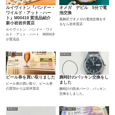
ルイヴィトン『バンドー・
オメガ デビル 5分で電
ワイルド・アット・ハー
池交換
ト』M00418 質流品紹介
葛飾区でオメガの電池交換をす
新小岩岩井質店
るなら岩井質店
ルイヴィトン バンドー・ワイ
ルド・アット・ハート M00418
が質流品
買取・預かり
質屋日記
ビール券を買い取りました
腕時計のパッキン交換をし
ました
ビール券の買い取り、ビール券
の質預かりは岩井質店
腕時計の防水パーツ、パッキン
交換をしました。
質屋日記
買取・預かり