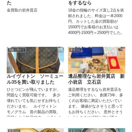
た
をするなら
金買取の岩井質店
18金の指輪のサイズ直し2点を依
頼されました、料金は一本2000
円、カットした金の買取額が
1500円でお客様のお支払いは
4000円-1500円＝2500円でした。
買取・預かり
質屋日記
ルイヴィトン ソーミュー
遺品整理なら岩井質店 新
ル35を買い取りました
小岩店 立石店
ひとつピンが飛んでいますが、
遺品整理をするなら岩井質店を
問題なく買取可能です。 多少
ご利用ください。 創業73年、多
壊れていても気にせずお待ちく
くのお客様に満足いただいてい
ださいませ。 ルイヴィトン
ます。 価値がなさそうと思って
モノグラム 昔の製品の買取、
もお待ちください。 意外とそう
下預かり大歓迎です。 よろしく
いうところに値打ち物が埋まっ
お願いします😃
ています。
質屋日記
質屋日記