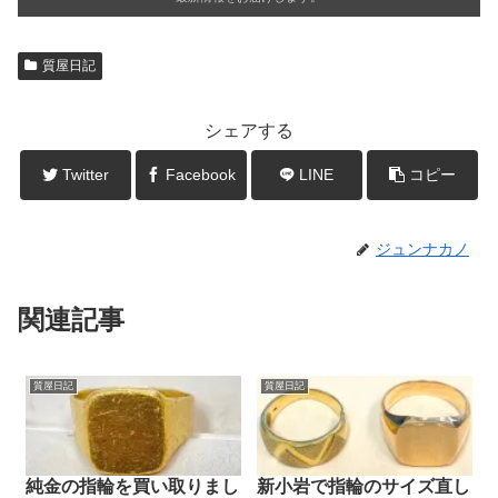
質屋日記
シェアする
Twitter
Facebook
LINE
コピー
ジュンナカノ
関連記事
質屋日記
質屋日記
純金の指輪を買い取りまし
新小岩で指輪のサイズ直し