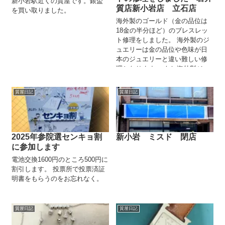
新小岩駅近くの質屋です。銀盃
質店新小岩店 立石店
を買い取りました。
海外製のゴールド（金の品位は
18金の半分ほど）のブレスレッ
ト修理をしました。 海外製のジ
ュエリーは金の品位や色味が日
本のジュエリーと違い難しい修
理となります。 もし海外製ジュ
エリーの修理でお困りでしたら
岩井質店...
質屋日記
質屋日記
2025年参院選センキョ割
新小岩 ミスド 閉店
に参加します
電池交換1600円のところ500円に
割引します。 投票所で投票済証
明書をもらうのをお忘れなく。
質屋日記
質屋日記