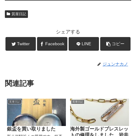
質屋日記
シェアする
Twitter
Facebook
LINE
コピー
ジュンナカノ
関連記事
質屋日記
質屋日記
銀盃を買い取りました
海外製ゴールドブレスレッ
トの修理をしました 岩井