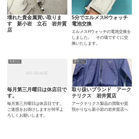
壊れた貴金属買い取りま
5分でエルメスHウォッチ
す 新小岩 立石 岩井質
電池交換
店
エルメスHウォッチの電池交換を
しました。 その場ですぐに交
換いたします。
質屋日記
質屋日記
毎月第三月曜日は休店日で
取り扱いブランド アーク
す。
テリクス 岩井質店
毎月第三月曜日は休店日です。
アークテリクス製品の買取や質
ご迷惑をお掛けしますが何卒よ
預かりなら新小岩の岩井質店へ
ろしくお願いします。