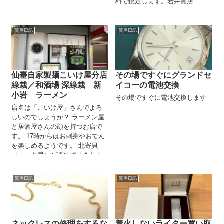
料で鑑定します。岩井質店
質屋日記
質屋日記
仙臺自家製麺こいけ屋分店
その場ですぐにグランドセ
綠栽／和酒場 深綠栽 新
イコーの電池交換
小岩 ラーメン
その場ですぐに電池交換します
店名は「こいけ屋」さんでよろ
しいのでしょうか？ ラーメン屋
と居酒屋さんの顔を持つお店で
す。 17時からはお刺身やおでん
を楽しめるようです。 北寄貝
（ホッキ貝）が読めず「きたよ
りがい」と注文するところだっ
た...
質屋日記
質屋日記
ネックレスの修理をするな
着火しないライター買い取