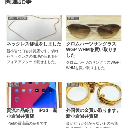
関連記事
修理・電池交換
質屋日記
ネックレス修理をしました
クロムハーツサングラス
WGP-WHMを買い取りま
新小岩北口岩井質店です。切れ
した
たネックレスの修理の写真をビ
フォアアフターで載せました。
クロムハーツのサングラスWGP-
WHMを買い取りました
質屋日記
質屋日記
質流れ品紹介 iPad 新
外国製の金買い取ります。
小岩岩井質店
新小岩岩井質店
iPadの質流品の紹介です
金かどうか分からないものも無